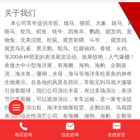
关于我们
本公司常年提供羊驼、矮马、骆驼、大象、斑马、乘
骑马、鸵鸟、鳄鱼、牦牛、四角羊、鹦鹉、观赏鸽、宠
物兔、北美浣熊、松鼠、观赏刺猬、斗羊、、观赏鸡、
观赏鸟孔雀、黑天鹅、鸵鸟、红腹锦鸡、香猪、火鸡、
等200余种萌宠的表演展览活动。效果惊艳，人气爆棚！
承接大中小型海洋展，有海狮、海狗、海豹、企鹅表
演，海水鱼，珊瑚，水母，海马等海洋美轮美奂的神奇
生物展示。在各地的风景名胜区，常能见到马戏大篷吸
引游客眼球，我们公司演出丰富，有过多场演出，表演
节目更新颖，可以巡游演出，专车运输，是一家专业提
供海狮表演出租、海洋生物展租赁、企鹅出租、马戏团
表演的综合性演艺公司。有海狮、海狗、海豹、企鹅等
表演，海水鱼，珊瑚，水母，海马等海洋神奇生物展
示。 海洋展鱼缸出租观赏水母展布置活体海狮海豹表演
电话咨询
信息咨询
在线留言